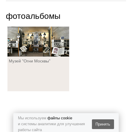
документы
фотоальбомы
контакты и педагоги
фотоальбомы
Музей "Огни Москвы"
Мы используем
файлы cookie
и системы аналитики для улучшения
Принять
работы сайта